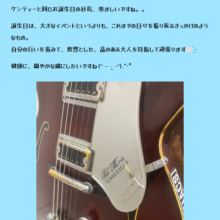
ケンティーと同じお誕生日の社長、羨ましいですね。。
誕生日は、大きなイベントというよりも、これまでの日々を振り返るきっかけのよう
なもの。
自分の行いを省みて、悠然とした、品のある大人を目指して頑張ります
̖́-
健康に、穏やかな歳にしたいですね(ᐡ – ·̫ -ᐡ).*･ﾟ