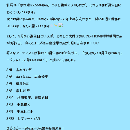
o
社長は「また歳をとるのかあ」と少し複雑そうでしたが、わたしはまだ誕生日に
o
わくわくしています。
次で19歳になるので、はやく20歳になって年上の友人たちと一緒にお酒を飲めた
k
らいいな、なんて思っています
そして、3月のお誕生日といえば、わたしの大好きなBUCK-TICKの櫻井敦司さん
が3月7日、ドレスコーズの志磨遼平さんが3月6日産まれ！⚆⚆
好きなアーティストが続けて3月生まれだと気づき、「もしかして3月生まれのミュ
ージシャンって多いのでは？」と調べてみました。
3/4 山本リンダ
3/6 あいみょん、志磨遼平
3/7 櫻井敦司
3/8 桜井和寿
3/10 松田聖子、米津玄師
3/13 中島健人
3/17 甲本ヒロト
3/28 レディー・ガガ
などなど……思ったよりも豪華な顔ぶれ！