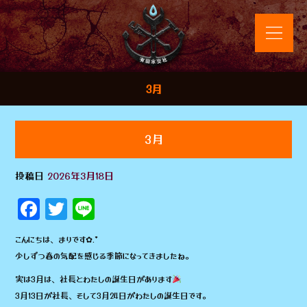
3月
3月
投稿日
2026年3月18日
F
T
Li
a
wi
n
こんにちは、まりです✿.*
c
tt
e
少しずつ春の気配を感じる季節になってきましたね。
e
e
実は3月は、社長とわたしの誕生日があります
b
r
3月13日が社長、そして3月24日がわたしの誕生日です。